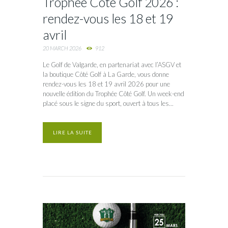
Trophée Côté Golf 2026 :
rendez-vous les 18 et 19
avril
20 MARCH 2026
912
Le Golf de Valgarde, en partenariat avec l’ASGV et
la boutique Côté Golf à La Garde, vous donne
rendez-vous les 18 et 19 avril 2026 pour une
nouvelle édition du Trophée Côté Golf. Un week-end
placé sous le signe du sport, ouvert à tous les...
LIRE LA SUITE