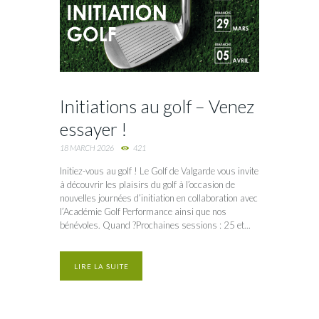
Initiations au golf – Venez
essayer !
18 MARCH 2026
421
Initiez-vous au golf ! Le Golf de Valgarde vous invite
à découvrir les plaisirs du golf à l’occasion de
nouvelles journées d’initiation en collaboration avec
l’Académie Golf Performance ainsi que nos
bénévoles. Quand ?Prochaines sessions : 25 et...
LIRE LA SUITE