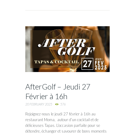
AfterGolf – Jeudi 27
Février à 16h
20 FEBRUARY 2025
576
Rejoignez-nous le jeudi 27 février à 16h au
restaurant Moma, autour d’un cocktail et de
délicieuses Tapas. L’occasion parfaite pour se
détendre, échanger et savourer de bons moments