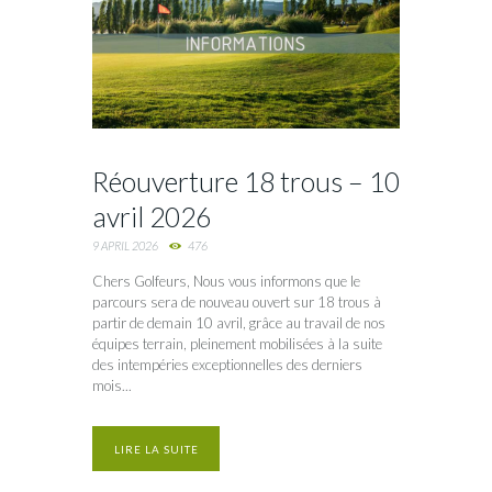
Réouverture 18 trous – 10
avril 2026
9 APRIL 2026
476
Chers Golfeurs, Nous vous informons que le
parcours sera de nouveau ouvert sur 18 trous à
partir de demain 10 avril, grâce au travail de nos
équipes terrain, pleinement mobilisées à la suite
des intempéries exceptionnelles des derniers
mois...
LIRE LA SUITE