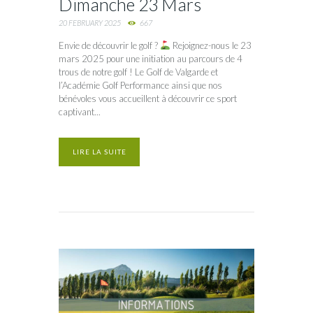
Dimanche 23 Mars
20 FEBRUARY 2025
667
Envie de découvrir le golf ?
Rejoignez-nous le 23
mars 2025 pour une initiation au parcours de 4
trous de notre golf ! Le Golf de Valgarde et
l’Académie Golf Performance ainsi que nos
bénévoles vous accueillent à découvrir ce sport
captivant...
LIRE LA SUITE