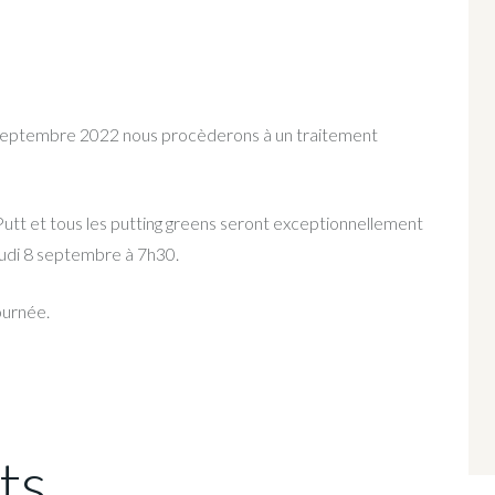
 septembre 2022 nous procèderons à un traitement
Putt et tous les putting greens seront exceptionnellement
eudi 8 septembre à 7h30.
ournée.
ts