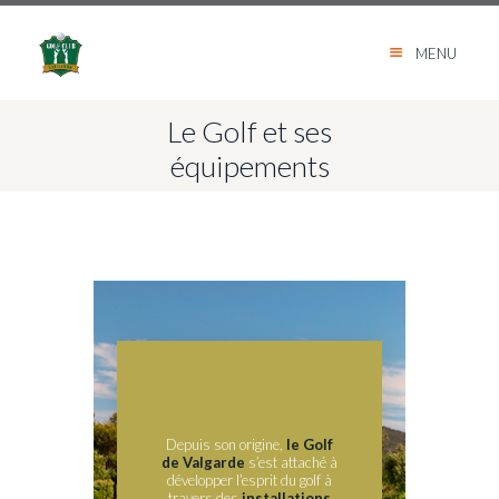
MENU
Le Golf et ses
équipements
Depuis son origine,
le Golf
de Valgarde
s’est attaché à
développer l’esprit du golf à
travers des
installations