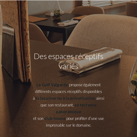
Des espaces réceptifs
variés
Le Golf Valgarde
propose également
différents espaces réceptifs disponibles
à
la location ou à la privatisation
ainsi
que son restaurant,
sa terrasse
panoramique
et son
club house
pour profiter d’une vue
imprenable sur le domaine.