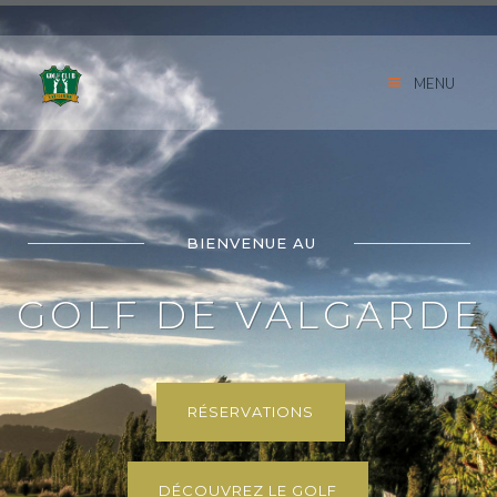
MENU
G
O
L
F
D
E
V
A
L
G
A
R
D
E