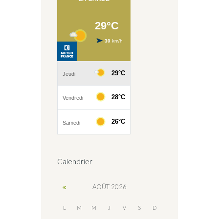
Calendrier
AOÛT
2026
L
M
M
J
V
S
D