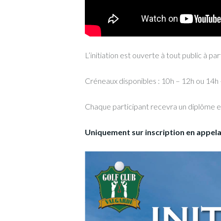
L’initiation est ouverte à tout public à par
Créneaux disponibles : 10h – 12h ou 14h
Chaque participant recevra un diplôme et u
Uniquement sur inscription en appelant