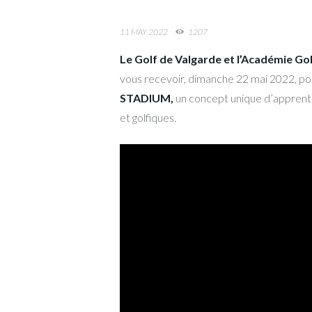
11 MAY 2022
1207
Le Golf de Valgarde et l’Académie G
vous recevoir, dimanche 22 mai 2022, po
STADIUM,
un concept unique d’apprent
et golfiques.