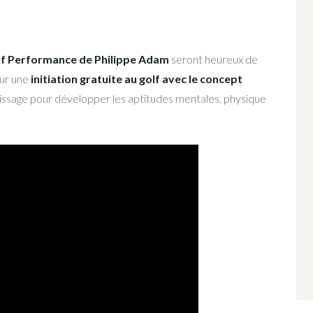
olf Performance de Philippe Adam
seront heureux de
ur une
initiation gratuite au golf avec le concept
issage pour développer les aptitudes mentales, physique