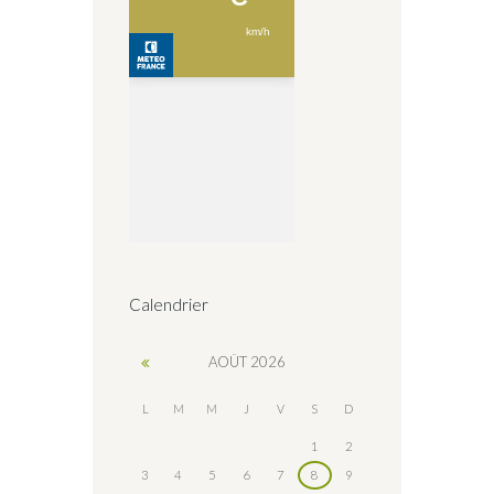
Calendrier
AOÛT
2026
L
M
M
J
V
S
D
1
2
3
4
5
6
7
8
9