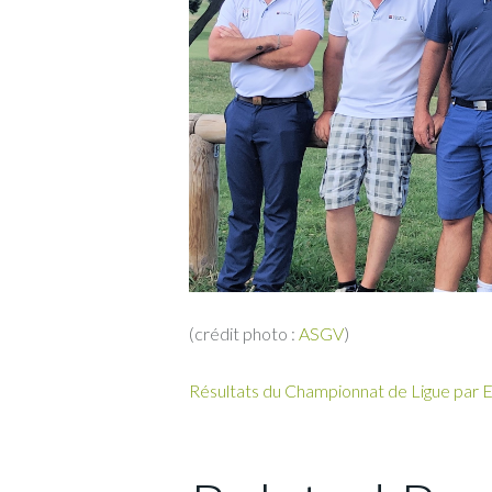
(crédit photo :
ASGV
)
Résultats du Championnat de Ligue par E