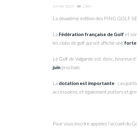
24 MAY 2023
1589
La deuxième édition des PING GOLF SER
La
Fédération française de Golf
et so
les clubs de golf qui ont affiché une
forte
Le Golf de Valgarde est, donc, heureux d’a
juin
prochain.
La
dotation est importante
: casquette
accessoires, et également putters et gree
Pour vous inscrire appelez l’accueil du Go