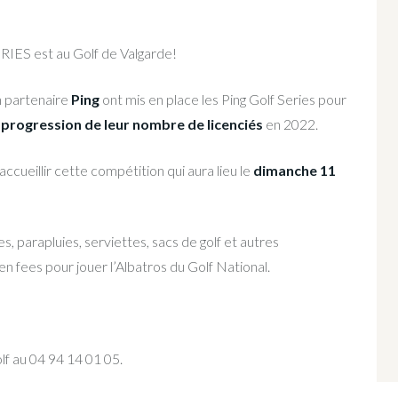
IES est au Golf de Valgarde!
n partenaire
Ping
ont mis en place les Ping Golf Series pour
 progression de leur nombre de licenciés
en 2022.
ccueillir cette compétition qui aura lieu le
dimanche 11
s, parapluies, serviettes, sacs de golf et autres
n fees pour jouer l’Albatros du Golf National.
lf au 04 94 14 01 05.