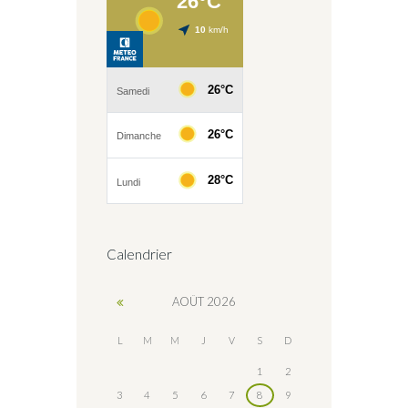
Calendrier
AOÛT
2026
L
M
M
J
V
S
D
1
2
3
4
5
6
7
8
9