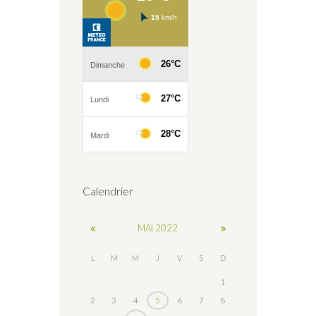
Calendrier
MAI
2022
L
M
M
J
V
S
D
1
2
3
4
5
6
7
8