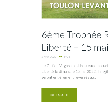
6ème Trophée R
Liberté – 15 ma
5 MAY 2022
1421
Le Golf de Valgarde est heureux d’accue
Liberté, le dimanche 15 mai 2022. Il s’agi
seront entièrement reversés au...
LIRE LA SUITE