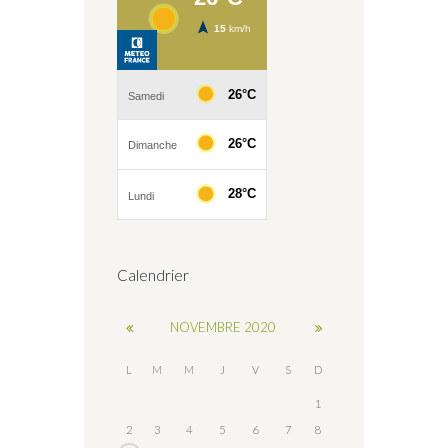
Calendrier
NOVEMBRE
2020
L
M
M
J
V
S
D
1
2
3
4
5
6
7
8