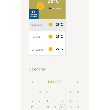
Calendrier
JUIN
2020
L
M
M
J
V
S
D
1
2
3
4
5
6
7
8
9
10
11
12
13
14