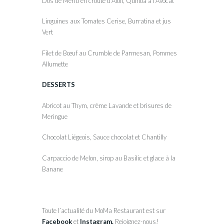
Dos de Merlu en croûte d’Aïoli, Quinoa à l’Avocat
Linguines aux Tomates Cerise, Burratina et jus
Vert
Filet de Bœuf au Crumble de Parmesan, Pommes
Allumette
DESSERTS
Abricot au Thym, crème Lavande et brisures de
Meringue
Chocolat Liégeois, Sauce chocolat et Chantilly
Carpaccio de Melon, sirop au Basilic et glace à la
Banane
Toute l’actualité du MoMa Restaurant est sur
Facebook
et
Instagram.
Rejoignez-nous!