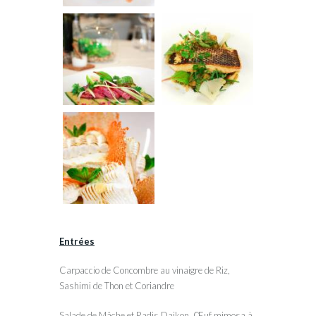
Entrées
Carpaccio de Concombre au vinaigre de Riz,
Sashimi de Thon et Coriandre
Salade de Mâche et Radis Daikon, Œuf mimosa à