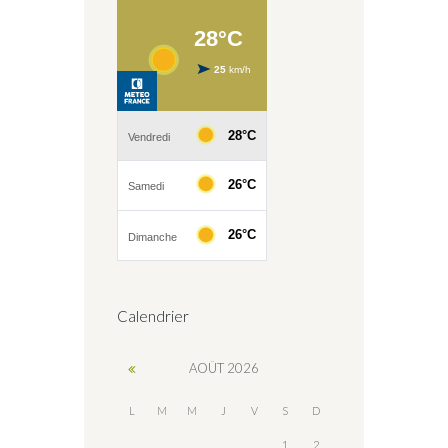
Calendrier
AOÛT
2026
L
M
M
J
V
S
D
1
2