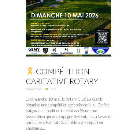
COMPÉTITION
CARITATIVE ROTARY
5 MAY 2026
753
Le dimanche 10 mai, le Rotary Club La Garde
organise une compétition exceptionnelle au Golf de
Valgarde au profit de La Maison Bleue ; une
association qui accompagne des enfants à besoins
particuliers Format : Scramble à 2 – départ en
shotgun à...