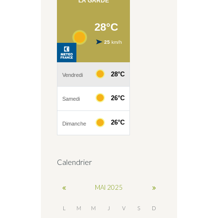
Calendrier
MAI
2025
L
M
M
J
V
S
D