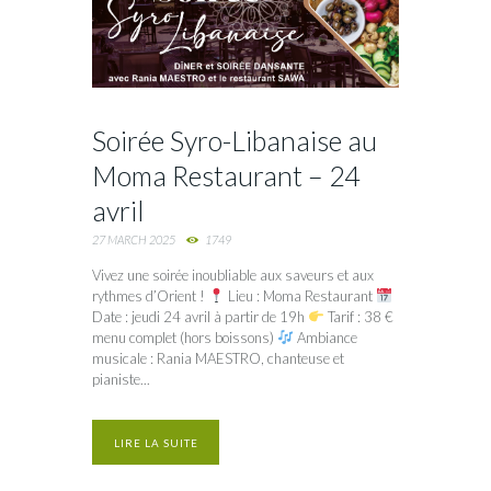
Soirée Syro-Libanaise au
Moma Restaurant – 24
avril
27 MARCH 2025
1749
Vivez une soirée inoubliable aux saveurs et aux
rythmes d’Orient !
Lieu : Moma Restaurant
Date : jeudi 24 avril à partir de 19h
Tarif : 38 €
menu complet (hors boissons)
Ambiance
musicale : Rania MAESTRO, chanteuse et
pianiste...
LIRE LA SUITE