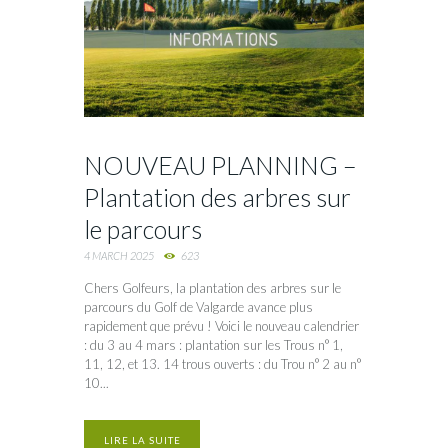
NOUVEAU PLANNING –
Plantation des arbres sur
le parcours
4 MARCH 2025
623
Chers Golfeurs, la plantation des arbres sur le
parcours du Golf de Valgarde avance plus
rapidement que prévu ! Voici le nouveau calendrier
: du 3 au 4 mars : plantation sur les Trous n° 1,
11, 12, et 13. 14 trous ouverts : du Trou n° 2 au n°
10...
LIRE LA SUITE