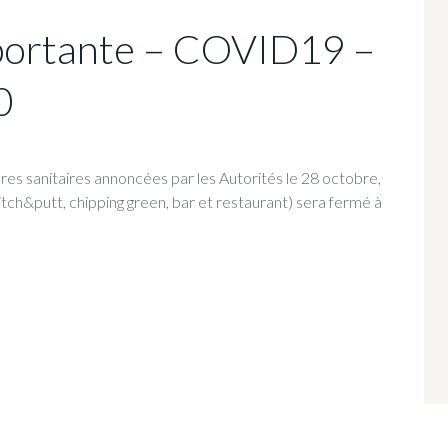
portante – COVID19 –
0
res sanitaires annoncées par les Autorités le 28 octobre,
pitch&putt, chipping green, bar et restaurant) sera fermé à